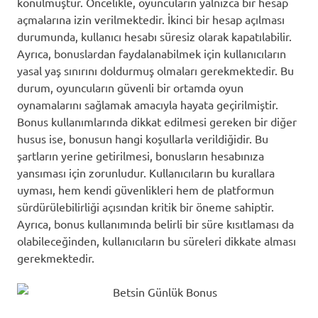
konulmuştur. Öncelikle, oyuncuların yalnızca bir hesap
açmalarına izin verilmektedir. İkinci bir hesap açılması
durumunda, kullanıcı hesabı süresiz olarak kapatılabilir.
Ayrıca, bonuslardan faydalanabilmek için kullanıcıların
yasal yaş sınırını doldurmuş olmaları gerekmektedir. Bu
durum, oyuncuların güvenli bir ortamda oyun
oynamalarını sağlamak amacıyla hayata geçirilmiştir.
Bonus kullanımlarında dikkat edilmesi gereken bir diğer
husus ise, bonusun hangi koşullarla verildiğidir. Bu
şartların yerine getirilmesi, bonusların hesabınıza
yansıması için zorunludur. Kullanıcıların bu kurallara
uyması, hem kendi güvenlikleri hem de platformun
sürdürülebilirliği açısından kritik bir öneme sahiptir.
Ayrıca, bonus kullanımında belirli bir süre kısıtlaması da
olabileceğinden, kullanıcıların bu süreleri dikkate alması
gerekmektedir.