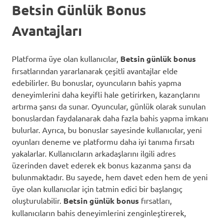
Betsin Günlük Bonus
Avantajları
Platforma üye olan kullanıcılar,
Betsin günlük bonus
fırsatlarından yararlanarak çeşitli avantajlar elde
edebilirler. Bu bonuslar, oyuncuların bahis yapma
deneyimlerini daha keyifli hale getirirken, kazançlarını
artırma şansı da sunar. Oyuncular, günlük olarak sunulan
bonuslardan faydalanarak daha fazla bahis yapma imkanı
bulurlar. Ayrıca, bu bonuslar sayesinde kullanıcılar, yeni
oyunları deneme ve platformu daha iyi tanıma fırsatı
yakalarlar. Kullanıcıların arkadaşlarını ilgili adres
üzerinden davet ederek ek bonus kazanma şansı da
bulunmaktadır. Bu sayede, hem davet eden hem de yeni
üye olan kullanıcılar için tatmin edici bir başlangıç
oluşturulabilir.
Betsin günlük bonus
fırsatları,
kullanıcıların bahis deneyimlerini zenginleştirerek,