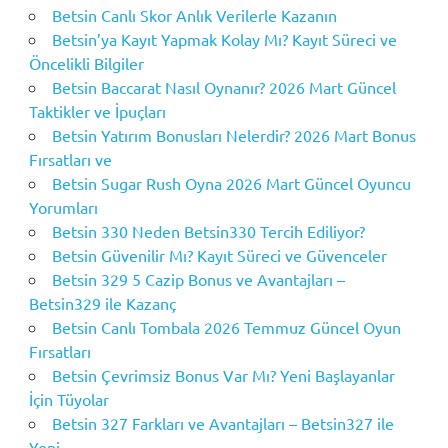
Betsin Canlı Skor Anlık Verilerle Kazanın
Betsin’ya Kayıt Yapmak Kolay Mı? Kayıt Süreci ve
Öncelikli Bilgiler
Betsin Baccarat Nasıl Oynanır? 2026 Mart Güncel
Taktikler ve İpuçları
Betsin Yatırım Bonusları Nelerdir? 2026 Mart Bonus
Fırsatları ve
Betsin Sugar Rush Oyna 2026 Mart Güncel Oyuncu
Yorumları
Betsin 330 Neden Betsin330 Tercih Ediliyor?
Betsin Güvenilir Mı? Kayıt Süreci ve Güvenceler
Betsin 329 5 Cazip Bonus ve Avantajları –
Betsin329 ile Kazanç
Betsin Canlı Tombala 2026 Temmuz Güncel Oyun
Fırsatları
Betsin Çevrimsiz Bonus Var Mı? Yeni Başlayanlar
İçin Tüyolar
Betsin 327 Farkları ve Avantajları – Betsin327 ile
Yeni