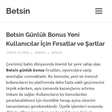
Skip
to
Betsin
MENU
content
Betsin Günlük Bonus Yeni
Kullanıcılar İçin Fırsatlar ve Şartlar
MAYIS 16, 2026
ADMIN
BONUS
Çevrimiçi bahis dünyasında önemli bir yere sahip olan
Betsin günlük bonus
fırsatları, oyunculara cazip
avantajlar sunmaktadır. Bu bonuslar, yeni ve mevcut
kullanıcıların bu platformda daha fazla vakit geçirmesini
teşvik ederken, aynı zamanda kazançlarını artırma
imkanı da sağlar. Kullanıcıların bu bonuslardan
yararlanabilmesi için öncelikle hesap açma sürecini
tamamlaması gerekmektedir. Üyelik işlemleri sırasında
dikkat edilmesi gereken en önemli husus, kişisel