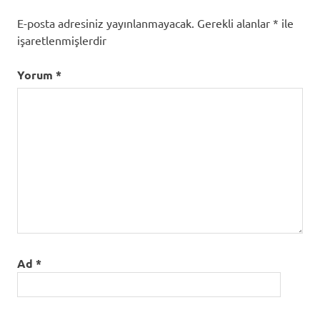
E-posta adresiniz yayınlanmayacak.
Gerekli alanlar
*
ile
işaretlenmişlerdir
Yorum
*
Ad
*