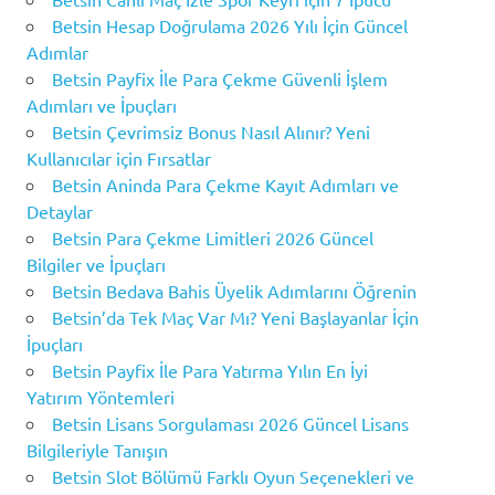
Betsin Hesap Doğrulama 2026 Yılı İçin Güncel
Adımlar
Betsin Payfix İle Para Çekme Güvenli İşlem
Adımları ve İpuçları
Betsin Çevrimsiz Bonus Nasıl Alınır? Yeni
Kullanıcılar için Fırsatlar
Betsin Aninda Para Çekme Kayıt Adımları ve
Detaylar
Betsin Para Çekme Limitleri 2026 Güncel
Bilgiler ve İpuçları
Betsin Bedava Bahis Üyelik Adımlarını Öğrenin
Betsin’da Tek Maç Var Mı? Yeni Başlayanlar İçin
İpuçları
Betsin Payfix İle Para Yatırma Yılın En İyi
Yatırım Yöntemleri
Betsin Lisans Sorgulaması 2026 Güncel Lisans
Bilgileriyle Tanışın
Betsin Slot Bölümü Farklı Oyun Seçenekleri ve