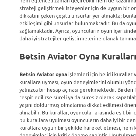
hem eğlenceli zaman geçirebilir hem de kazanma şa
strateji geliştirmek isteyenler için de uygun bir 
dikkatini çeken çeşitli unsurlar yer almakta; bunlar
etkileşimi gibi unsurlar bulunmaktadır. Bu da oy
sağlamaktadır. Ayrıca, oyuncuların oyun içerisind
daha iyi stratejiler geliştirmelerine olanak tanıma
Betsin Aviator Oyna Kurallar
işlemleri için belirli kuralla
Betsin Aviator oyna
kurallara uyması, oyun deneyimlerini olumlu yönd
yalnızca bir hesap açması gerekmektedir. Birden 
tespit edilirse süreli ya da süresiz olarak kapatılab
yaşını doldurmuş olmalarına dikkat edilmesi öneml
alınabilir. Bu kurallar, oyuncular arasında eşit b
bu kurallara uyulması oyuncuların daha iyi bir de
kurallara uygun bir şekilde hareket etmesi, hem 
deneyimleri için kritik öneme sahiptir. Unutulmamal