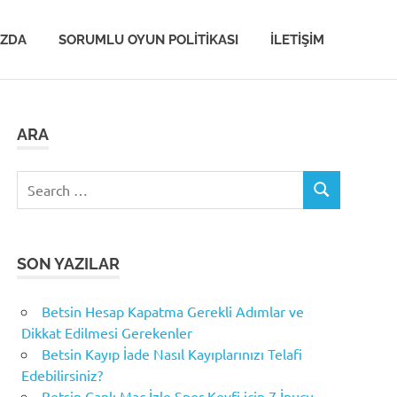
IZDA
SORUMLU OYUN POLITIKASI
İLETIŞIM
ARA
Search
SEARCH
for:
SON YAZILAR
Betsin Hesap Kapatma Gerekli Adımlar ve
Dikkat Edilmesi Gerekenler
Betsin Kayıp İade Nasıl Kayıplarınızı Telafi
Edebilirsiniz?
Betsin Canlı Maç İzle Spor Keyfi için 7 İpucu