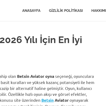
ANASAYFA
GIZLILIK POLITIKASI
HAKKIM
026 Yılı İçin En İyi
sahip olan
seçeneği, oyunculara
Betsin Aviator oyna
basit kuralları ve yüksek kazanç potansiyeli ile hem
zip bir alternatif haline gelmiştir. Oyun, kullanıcı
ir. Özellikle hızlı oyun akışı ve görsel efektler,
z konusu site üzerinden
oynayarak
Betsin
Aviator