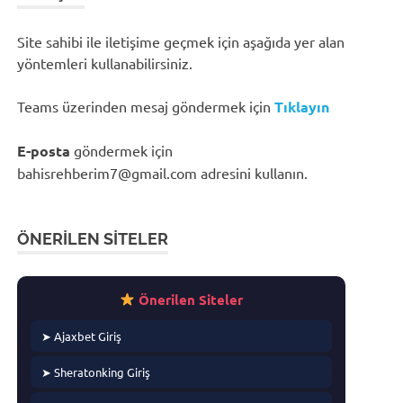
Site sahibi ile iletişime geçmek için aşağıda yer alan
yöntemleri kullanabilirsiniz.
Teams üzerinden mesaj göndermek için
Tıklayın
E-posta
göndermek için
bahisrehberim7@gmail.com
adresini kullanın.
ÖNERILEN SITELER
Önerilen Siteler
➤ Ajaxbet Giriş
➤ Sheratonking Giriş