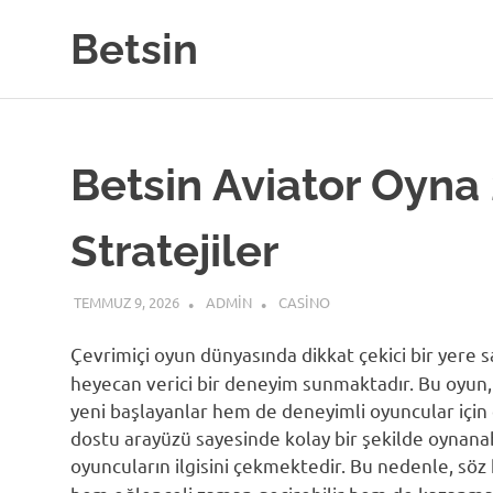
Skip
Betsin
to
content
Betsin Aviator Oyna 2
Stratejiler
TEMMUZ 9, 2026
ADMIN
CASINO
Çevrimiçi oyun dünyasında dikkat çekici bir yere 
heyecan verici bir deneyim sunmaktadır. Bu oyun, 
yeni başlayanlar hem de deneyimli oyuncular için ca
dostu arayüzü sayesinde kolay bir şekilde oynanabil
oyuncuların ilgisini çekmektedir. Bu nedenle, sö