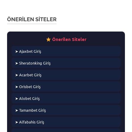
ÖNERILEN SITELER
Önerilen Siteler
➤ Ajaxbet Giriş
➤ Sheratonking Giriş
➤ Acarbet Giriş
➤ Orisbet Giriş
➤ Alobet Giriş
➤ Tamambet Giriş
➤ Alfabahis Giriş