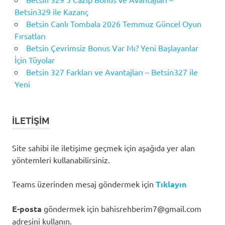
Betsin329 ile Kazanç
Betsin Canlı Tombala 2026 Temmuz Güncel Oyun
Fırsatları
Betsin Çevrimsiz Bonus Var Mı? Yeni Başlayanlar
İçin Tüyolar
Betsin 327 Farkları ve Avantajları – Betsin327 ile
Yeni
İLETIŞIM
Site sahibi ile iletişime geçmek için aşağıda yer alan
yöntemleri kullanabilirsiniz.
Teams üzerinden mesaj göndermek için
Tıklayın
E-posta
göndermek için
bahisrehberim7@gmail.com
adresini kullanın.