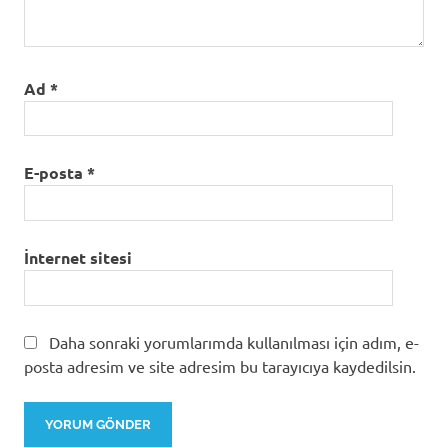
Ad
*
E-posta
*
İnternet sitesi
Daha sonraki yorumlarımda kullanılması için adım, e-
posta adresim ve site adresim bu tarayıcıya kaydedilsin.