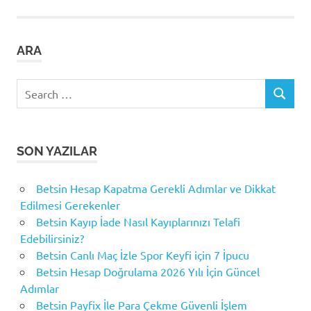
ARA
Search
SEARCH
for:
SON YAZILAR
Betsin Hesap Kapatma Gerekli Adımlar ve Dikkat
Edilmesi Gerekenler
Betsin Kayıp İade Nasıl Kayıplarınızı Telafi
Edebilirsiniz?
Betsin Canlı Maç İzle Spor Keyfi için 7 İpucu
Betsin Hesap Doğrulama 2026 Yılı İçin Güncel
Adımlar
Betsin Payfix İle Para Çekme Güvenli İşlem