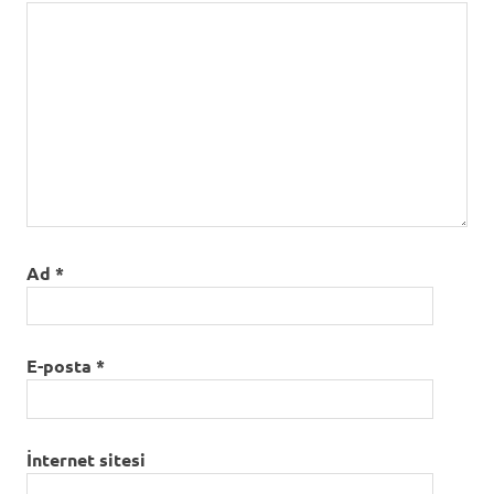
Ad
*
E-posta
*
İnternet sitesi