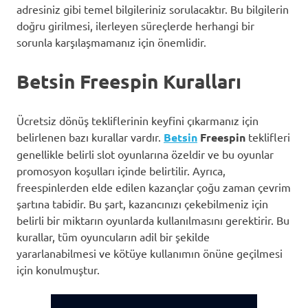
adresiniz gibi temel bilgileriniz sorulacaktır. Bu bilgilerin
doğru girilmesi, ilerleyen süreçlerde herhangi bir
sorunla karşılaşmamanız için önemlidir.
Betsin Freespin Kuralları
Ücretsiz dönüş tekliflerinin keyfini çıkarmanız için
belirlenen bazı kurallar vardır.
Betsin
Freespin
teklifleri
genellikle belirli slot oyunlarına özeldir ve bu oyunlar
promosyon koşulları içinde belirtilir. Ayrıca,
freespinlerden elde edilen kazançlar çoğu zaman çevrim
şartına tabidir. Bu şart, kazancınızı çekebilmeniz için
belirli bir miktarın oyunlarda kullanılmasını gerektirir. Bu
kurallar, tüm oyuncuların adil bir şekilde
yararlanabilmesi ve kötüye kullanımın önüne geçilmesi
için konulmuştur.