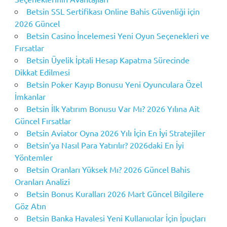
Betsin SSL Sertifikası Online Bahis Güvenliği için
2026 Güncel
Betsin Casino İncelemesi Yeni Oyun Seçenekleri ve
Fırsatlar
Betsin Üyelik İptali Hesap Kapatma Sürecinde
Dikkat Edilmesi
Betsin Poker Kayıp Bonusu Yeni Oyunculara Özel
İmkanlar
Betsin İlk Yatırım Bonusu Var Mı? 2026 Yılına Ait
Güncel Fırsatlar
Betsin Aviator Oyna 2026 Yılı İçin En İyi Stratejiler
Betsin’ya Nasıl Para Yatırılır? 2026daki En İyi
Yöntemler
Betsin Oranları Yüksek Mı? 2026 Güncel Bahis
Oranları Analizi
Betsin Bonus Kuralları 2026 Mart Güncel Bilgilere
Göz Atın
Betsin Banka Havalesi Yeni Kullanıcılar İçin İpuçları