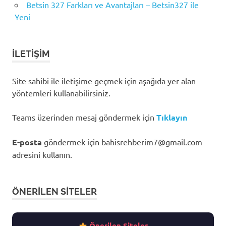
Betsin 327 Farkları ve Avantajları – Betsin327 ile
Yeni
İLETIŞIM
Site sahibi ile iletişime geçmek için aşağıda yer alan
yöntemleri kullanabilirsiniz.
Teams üzerinden mesaj göndermek için
Tıklayın
E-posta
göndermek için
bahisrehberim7@gmail.com
adresini kullanın.
ÖNERILEN SITELER
Önerilen Siteler