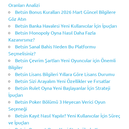
Oranları Analizi
Betsin Bonus Kuralları 2026 Mart Güncel Bilgilere
Göz Atın
Betsin Banka Havalesi Yeni Kullanıcılar İçin İpuçları
Betsin Monopoly Oyna Nasıl Daha Fazla
Kazanırsınız?
Betsin Sanal Bahis Neden Bu Platformu
Seçmelisiniz?
Betsin Çevrim Şartları Yeni Oyuncular için Önemli
Bilgiler
Betsin Lisans Bilgileri Yıllara Göre Lisans Durumu
Betsin Sizi Arayalım Yeni Özellikler ve Fırsatlar
Betsin Rulet Oyna Yeni Başlayanlar İçin Strateji
İpuçları
Betsin Poker Bölümü 3 Heyecan Verici Oyun
Seçeneği
Betsin Kayıt Nasıl Yapılır? Yeni Kullanıcılar İçin Süreç
ve İpuçları