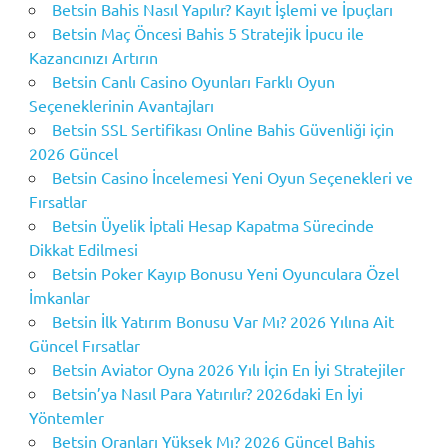
Betsin Bahis Nasıl Yapılır? Kayıt İşlemi ve İpuçları
Betsin Maç Öncesi Bahis 5 Stratejik İpucu ile
Kazancınızı Artırın
Betsin Canlı Casino Oyunları Farklı Oyun
Seçeneklerinin Avantajları
Betsin SSL Sertifikası Online Bahis Güvenliği için
2026 Güncel
Betsin Casino İncelemesi Yeni Oyun Seçenekleri ve
Fırsatlar
Betsin Üyelik İptali Hesap Kapatma Sürecinde
Dikkat Edilmesi
Betsin Poker Kayıp Bonusu Yeni Oyunculara Özel
İmkanlar
Betsin İlk Yatırım Bonusu Var Mı? 2026 Yılına Ait
Güncel Fırsatlar
Betsin Aviator Oyna 2026 Yılı İçin En İyi Stratejiler
Betsin’ya Nasıl Para Yatırılır? 2026daki En İyi
Yöntemler
Betsin Oranları Yüksek Mı? 2026 Güncel Bahis