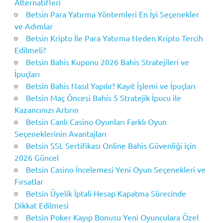
Alternatifleri
Betsin Para Yatırma Yöntemleri En İyi Seçenekler
ve Adımlar
Betsin Kripto İle Para Yatırma Neden Kripto Tercih
Edilmeli?
Betsin Bahis Kuponu 2026 Bahis Stratejileri ve
İpuçları
Betsin Bahis Nasıl Yapılır? Kayıt İşlemi ve İpuçları
Betsin Maç Öncesi Bahis 5 Stratejik İpucu ile
Kazancınızı Artırın
Betsin Canlı Casino Oyunları Farklı Oyun
Seçeneklerinin Avantajları
Betsin SSL Sertifikası Online Bahis Güvenliği için
2026 Güncel
Betsin Casino İncelemesi Yeni Oyun Seçenekleri ve
Fırsatlar
Betsin Üyelik İptali Hesap Kapatma Sürecinde
Dikkat Edilmesi
Betsin Poker Kayıp Bonusu Yeni Oyunculara Özel