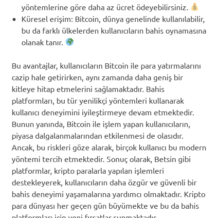
yöntemlerine göre daha az ücret ödeyebilirsiniz.
Küresel erişim: Bitcoin, dünya genelinde kullanılabilir,
bu da farklı ülkelerden kullanıcıların bahis oynamasına
olanak tanır.
Bu avantajlar, kullanıcıların Bitcoin ile para yatırmalarını
cazip hale getirirken, aynı zamanda daha geniş bir
kitleye hitap etmelerini sağlamaktadır. Bahis
platformları, bu tür yenilikçi yöntemleri kullanarak
kullanıcı deneyimini iyileştirmeye devam etmektedir.
Bunun yanında, Bitcoin ile işlem yapan kullanıcıların,
piyasa dalgalanmalarından etkilenmesi de olasıdır.
Ancak, bu riskleri göze alarak, birçok kullanıcı bu modern
yöntemi tercih etmektedir. Sonuç olarak, Betsin gibi
platformlar, kripto paralarla yapılan işlemleri
destekleyerek, kullanıcıların daha özgür ve güvenli bir
bahis deneyimi yaşamalarına yardımcı olmaktadır. Kripto
para dünyası her geçen gün büyümekte ve bu da bahis
platformları için yeni fırsatlar sunmaktadır.