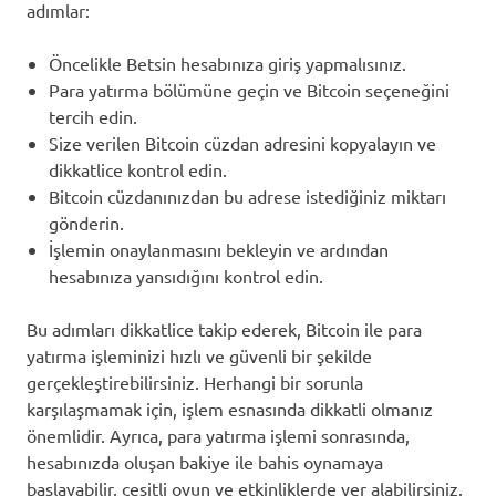
adımlar:
Öncelikle Betsin hesabınıza giriş yapmalısınız.
Para yatırma bölümüne geçin ve Bitcoin seçeneğini
tercih edin.
Size verilen Bitcoin cüzdan adresini kopyalayın ve
dikkatlice kontrol edin.
Bitcoin cüzdanınızdan bu adrese istediğiniz miktarı
gönderin.
İşlemin onaylanmasını bekleyin ve ardından
hesabınıza yansıdığını kontrol edin.
Bu adımları dikkatlice takip ederek, Bitcoin ile para
yatırma işleminizi hızlı ve güvenli bir şekilde
gerçekleştirebilirsiniz. Herhangi bir sorunla
karşılaşmamak için, işlem esnasında dikkatli olmanız
önemlidir. Ayrıca, para yatırma işlemi sonrasında,
hesabınızda oluşan bakiye ile bahis oynamaya
başlayabilir, çeşitli oyun ve etkinliklerde yer alabilirsiniz.