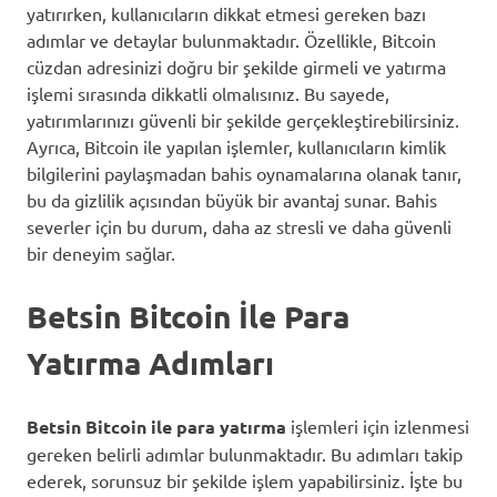
yatırırken, kullanıcıların dikkat etmesi gereken bazı
adımlar ve detaylar bulunmaktadır. Özellikle, Bitcoin
cüzdan adresinizi doğru bir şekilde girmeli ve yatırma
işlemi sırasında dikkatli olmalısınız. Bu sayede,
yatırımlarınızı güvenli bir şekilde gerçekleştirebilirsiniz.
Ayrıca, Bitcoin ile yapılan işlemler, kullanıcıların kimlik
bilgilerini paylaşmadan bahis oynamalarına olanak tanır,
bu da gizlilik açısından büyük bir avantaj sunar. Bahis
severler için bu durum, daha az stresli ve daha güvenli
bir deneyim sağlar.
Betsin Bitcoin İle Para
Yatırma Adımları
Betsin Bitcoin ile para yatırma
işlemleri için izlenmesi
gereken belirli adımlar bulunmaktadır. Bu adımları takip
ederek, sorunsuz bir şekilde işlem yapabilirsiniz. İşte bu