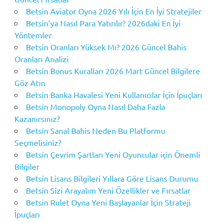
Betsin Aviator Oyna 2026 Yılı İçin En İyi Stratejiler
Betsin’ya Nasıl Para Yatırılır? 2026daki En İyi
Yöntemler
Betsin Oranları Yüksek Mı? 2026 Güncel Bahis
Oranları Analizi
Betsin Bonus Kuralları 2026 Mart Güncel Bilgilere
Göz Atın
Betsin Banka Havalesi Yeni Kullanıcılar İçin İpuçları
Betsin Monopoly Oyna Nasıl Daha Fazla
Kazanırsınız?
Betsin Sanal Bahis Neden Bu Platformu
Seçmelisiniz?
Betsin Çevrim Şartları Yeni Oyuncular için Önemli
Bilgiler
Betsin Lisans Bilgileri Yıllara Göre Lisans Durumu
Betsin Sizi Arayalım Yeni Özellikler ve Fırsatlar
Betsin Rulet Oyna Yeni Başlayanlar İçin Strateji
İpuçları