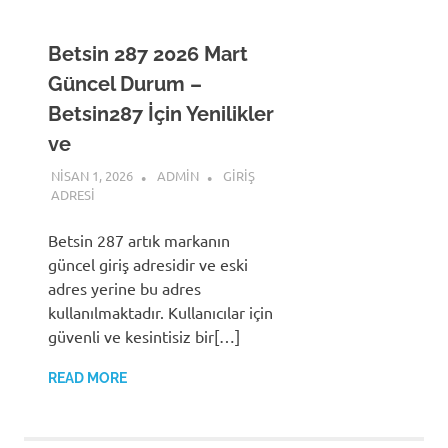
Betsin 287 2026 Mart
Güncel Durum –
Betsin287 İçin Yenilikler
ve
NISAN 1, 2026
ADMIN
GIRIŞ
ADRESI
Betsin 287 artık markanın
güncel giriş adresidir ve eski
adres yerine bu adres
kullanılmaktadır. Kullanıcılar için
güvenli ve kesintisiz bir[…]
READ MORE