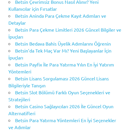
Betsin Çevrimsiz Bonus Nasıl Alınır? Yeni
Kullanıcılar için Fırsatlar
Betsin Aninda Para Çekme Kayıt Adımları ve
Detaylar
Betsin Para Çekme Limitleri 2026 Güncel Bilgiler ve
İpuçları
Betsin Bedava Bahis Üyelik Adımlarını Öğrenin
Betsin’da Tek Maç Var Mı? Yeni Başlayanlar İçin
İpuçları
Betsin Payfix İle Para Yatırma Yılın En İyi Yatırım
Yöntemleri
Betsin Lisans Sorgulaması 2026 Güncel Lisans
Bilgileriyle Tanışın
Betsin Slot Bölümü Farklı Oyun Seçenekleri ve
Stratejileri
Betsin Casino Sağlayıcıları 2026 İle Güncel Oyun
Alternatifleri
Betsin Para Yatırma Yöntemleri En İyi Seçenekler
ve Adımlar