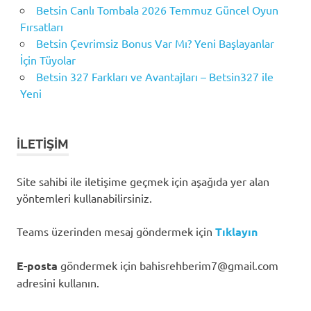
Betsin Canlı Tombala 2026 Temmuz Güncel Oyun
Fırsatları
Betsin Çevrimsiz Bonus Var Mı? Yeni Başlayanlar
İçin Tüyolar
Betsin 327 Farkları ve Avantajları – Betsin327 ile
Yeni
İLETIŞIM
Site sahibi ile iletişime geçmek için aşağıda yer alan
yöntemleri kullanabilirsiniz.
Teams üzerinden mesaj göndermek için
Tıklayın
E-posta
göndermek için
bahisrehberim7@gmail.com
adresini kullanın.