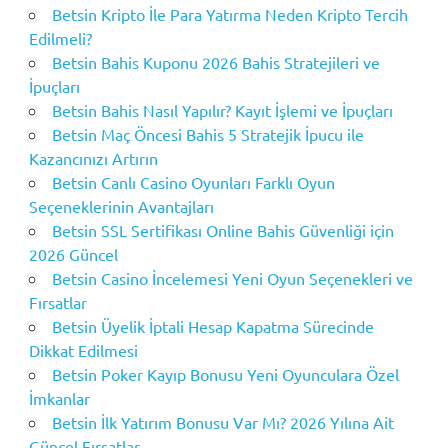
Betsin Kripto İle Para Yatırma Neden Kripto Tercih
Edilmeli?
Betsin Bahis Kuponu 2026 Bahis Stratejileri ve
İpuçları
Betsin Bahis Nasıl Yapılır? Kayıt İşlemi ve İpuçları
Betsin Maç Öncesi Bahis 5 Stratejik İpucu ile
Kazancınızı Artırın
Betsin Canlı Casino Oyunları Farklı Oyun
Seçeneklerinin Avantajları
Betsin SSL Sertifikası Online Bahis Güvenliği için
2026 Güncel
Betsin Casino İncelemesi Yeni Oyun Seçenekleri ve
Fırsatlar
Betsin Üyelik İptali Hesap Kapatma Sürecinde
Dikkat Edilmesi
Betsin Poker Kayıp Bonusu Yeni Oyunculara Özel
İmkanlar
Betsin İlk Yatırım Bonusu Var Mı? 2026 Yılına Ait
Güncel Fırsatlar